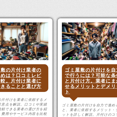
屋敷の片付け業者の
ゴミ屋敷の片付けを自
すめは？口コミレビ
で行うには？可能な条
比較。片付け業者に
と片付け方。業者にま
できることと選び方
せるメリットとデメリ
ト
の片付けを業者に依頼するメ
注意点を解説。口コミや実績
ゴミ屋敷の片付けを自力で進め
信頼できる業者の選び方を紹
と、業者に依頼するメリット・
。費用やサービス内容を比較
ットを詳しく解説。片付けのコ