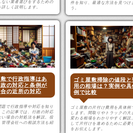
しない業者選びをするための
件を知り、最適な方法を見つけ
を詳しく説明します。
う。
屋敷で行政指導はあ
ゴミ屋敷掃除の値段と
行政の対応と条例が
用の相場は？実例や具
場合の近所の対応
例で比較
問題で行政指導や対応を知り
ゴミ屋敷の片付け費用を具体例
。この記事では、行政の対応
します。間取りやトラックの大
ない場合の対処法を解説。役
変わる相場をわかりやすく解説
、管理会社への相談方法も紹
して片付けを進めるために必要
。
をお伝えします。