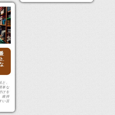
番
ト
な
法と、
簡単な
付けを
、維持
すい言