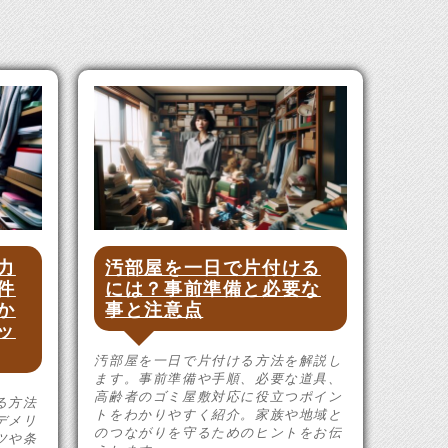
力
汚部屋を一日で片付ける
件
には？事前準備と必要な
か
事と注意点
ッ
汚部屋を一日で片付ける方法を解説し
ます。事前準備や手順、必要な道具、
高齢者のゴミ屋敷対応に役立つポイン
る方法
トをわかりやすく紹介。家族や地域と
デメリ
のつながりを守るためのヒントをお伝
ツや条