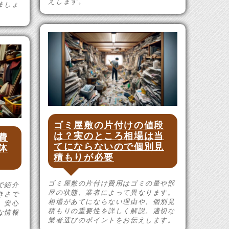
えします。
ましょ
ゴミ屋敷の片付けの値段
は？実のところ相場は当
費
てにならないので個別見
体
積もりが必要
ゴミ屋敷の片付け費用はゴミの量や部
で紹介
屋の状態、業者によって異なります。
きさで
相場があてにならない理由や、個別見
。安心
積もりの重要性を詳しく解説。適切な
な情報
業者選びのポイントをお伝えします。