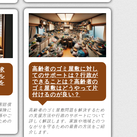
高齢者のゴミ屋敷に対し
求
てのサポートは？行政が
ル
できることは？高齢者の
を
ゴミ屋敷はどうやって片
付けるのが良い？
害賠償
保険に
高齢者のゴミ屋敷問題を解決するため
係やご
の支援方法や行政のサポートについて
ための
詳しく解説します。家族や地域とのつ
ながりを守るための最善の方法をご紹
介します。