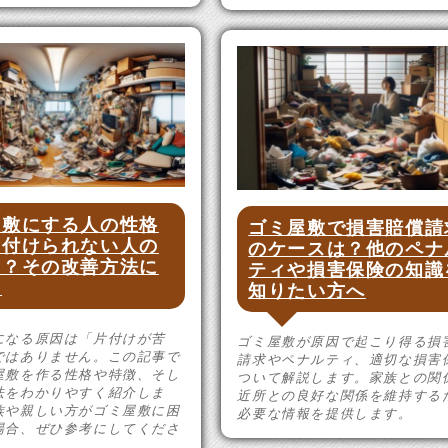
屋敷にする人の性格
ゴミ屋敷で損害賠償請
片付けられない人の
のケースは？他のペナ
は？その改善方法に
ティや損害保険の知識
て
知りたい方へ
になる原因は「片付けが苦
ゴミ屋敷が原因で起こり得る損
ではありません。この記事で
請求やペナルティ、適切な損害
屋敷を作る性格や特徴、そし
ついて解説します。家族との関
法をわかりやすく紹介しま
近所との良好な関係を維持する
族や親しい方がゴミ屋敷に困
必要な情報を提供します。
場合、ぜひ参考にしてくださ