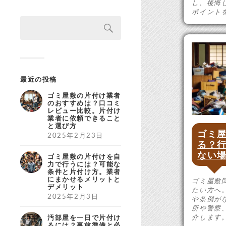
し、後悔
ポイント
最近の投稿
ゴミ屋敷の片付け業者
のおすすめは？口コミ
レビュー比較。片付け
業者に依頼できること
と選び方
ゴミ
2025年2月23日
る？
ない
ゴミ屋敷の片付けを自
力で行うには？可能な
条件と片付け方。業者
にまかせるメリットと
ゴミ屋敷
デメリット
たい方へ
2025年2月3日
や条例が
所や警察
介します
汚部屋を一日で片付け
るには？事前準備と必