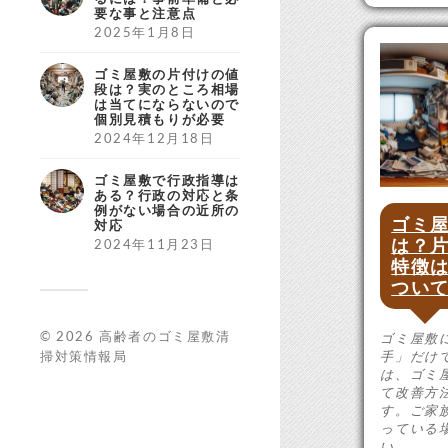
要な事と注意点
2025年1月8日
ゴミ屋敷の片付けの値
段は？実のところ相場
は当てにならないので
個別見積もりが必要
2024年12月18日
ゴミ屋敷で行政指導は
ある？行政の対応と条
例がない場合の近所の
ゴミ
対応
は？
2024年11月23日
特徴
つい
© 2026
高齢者のゴミ屋敷清
ゴミ屋敷
手」だけ
掃対策情報局
は、ゴミ
て改善方
す。ご家
っている
い。