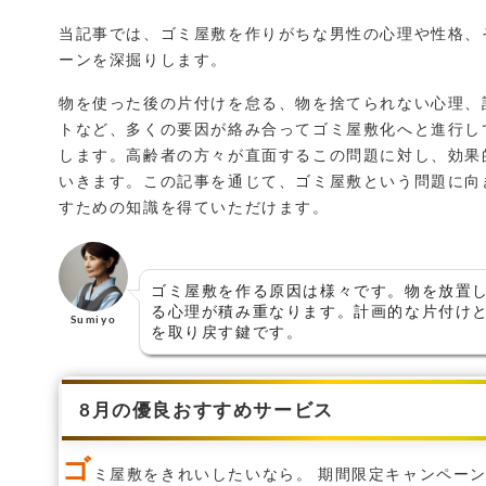
c
it
ai
e
e
t
l
当記事では、ゴミ屋敷を作りがちな男性の心理や性格、
ーンを深掘りします。
b
e
o
r
物を使った後の片付けを怠る、物を捨てられない心理、
トなど、多くの要因が絡み合ってゴミ屋敷化へと進行し
o
します。高齢者の方々が直面するこの問題に対し、効果
k
いきます。この記事を通じて、ゴミ屋敷という問題に向
すための知識を得ていただけます。
ゴミ屋敷を作る原因は様々です。物を放置
る心理が積み重なります。計画的な片付け
Sumiyo
を取り戻す鍵です。
8月の優良おすすめサービス
ゴ
ミ屋敷をきれいしたいなら。 期間限定キャンペー