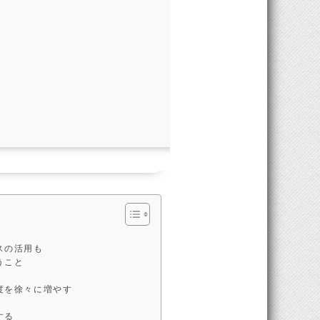
スの活用も
うこと
度を徐々に増やす
する