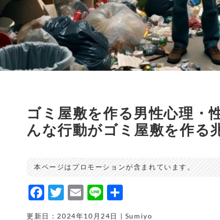
ゴミ屋敷を作る男性心理・
んな行動がゴミ屋敷を作る
本ページはプロモーションが含まれています。
F
T
E
Li
共
a
w
m
n
有
更新日：2024年10月24日 | Sumiyo