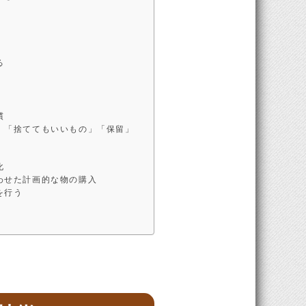
る
慣
」「捨ててもいいもの」「保留」
化
わせた計画的な物の購入
を行う