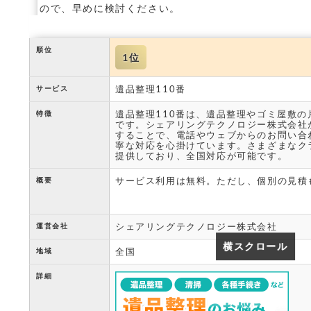
ので、早めに検討ください。
順位
1位
遺品整理110番
サービス
遺品整理110番は、遺品整理やゴミ屋敷
特徴
です。シェアリングテクノロジー株式会社
することで、電話やウェブからのお問い合
寧な対応を心掛けています。さまざまなク
提供しており、全国対応が可能です。
サービス利用は無料。ただし、個別の見積
概要
シェアリングテクノロジー株式会社
運営会社
横スクロール
横スクロール
全国
地域
詳細