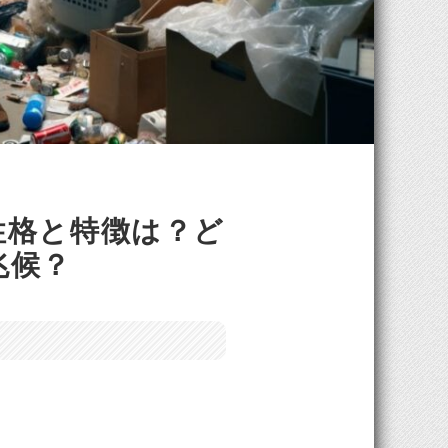
性格と特徴は？ど
兆候？