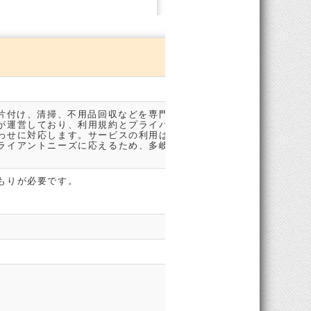
2位
ミニメ
の片付け、清掃、不用品回収などを専門に提供するサービス
ミニメ
が運営しており、利用規約とプライバシーポリシーに同意
し、お
わせに対応します。サービスの利用は無料で、迅速かつ丁
ン、ベ
ライアントニーズに応えるため、多岐にわたるサービスを
ーメイ
クティ
もりが必要です。
初回限
ン: 
要です
ミニメ
東京、