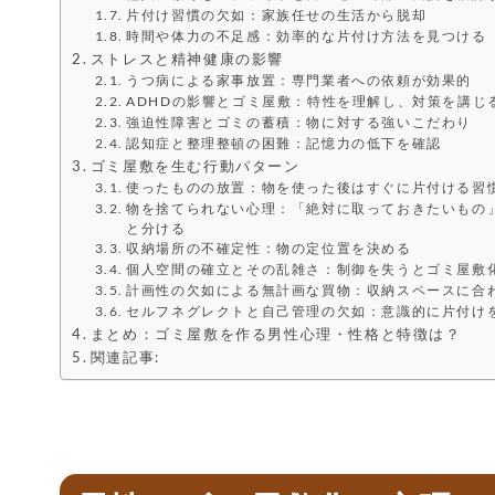
片付け習慣の欠如：家族任せの生活から脱却
時間や体力の不足感：効率的な片付け方法を見つける
ストレスと精神健康の影響
うつ病による家事放置：専門業者への依頼が効果的
ADHDの影響とゴミ屋敷：特性を理解し、対策を講じ
強迫性障害とゴミの蓄積：物に対する強いこだわり
認知症と整理整頓の困難：記憶力の低下を確認
ゴミ屋敷を生む行動パターン
使ったものの放置：物を使った後はすぐに片付ける習
物を捨てられない心理：「絶対に取っておきたいもの
と分ける
収納場所の不確定性：物の定位置を決める
個人空間の確立とその乱雑さ：制御を失うとゴミ屋敷
計画性の欠如による無計画な買物：収納スペースに合
セルフネグレクトと自己管理の欠如：意識的に片付け
まとめ：ゴミ屋敷を作る男性心理・性格と特徴は？
関連記事: